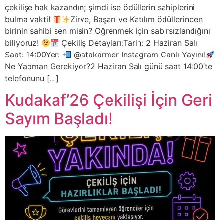
çekilişe hak kazandın; şimdi ise ödüllerin sahiplerini
bulma vakti!
​Zirve, Başarı ve Katılım ödüllerinden
birinin sahibi sen misin? Öğrenmek için sabırsızlandığını
biliyoruz!
Çekiliş Detayları:​Tarih: 2 Haziran Salı​
Saat: 14:00​Yer:
@atakarmer Instagram Canlı Yayını!​
Ne Yapman Gerekiyor?​2 Haziran Salı günü saat 14:00’te
telefonunu […]
Kudakaf’26 Çekilişi İçin Geri
Sayım Başladı!