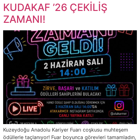
KUDAKAF ’26 ÇEKİLİŞ
ZAMANI!
Kuzeydoğu Anadolu Kariyer Fuarı coşkusu muhteşem
ödüllerle taçlanıyor! Fuar boyunca görevleri tamamladın,