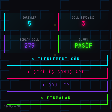
GÖREVLER
ÖDÜL SEVIYESI
5
3
TOPLAM ÖDÜL
DURUM
279
PASİF
> İLERLEMENİ GÖR
> ÇEKİLİŞ SONUÇLARI
> ÖDÜLLER
> FİRMALAR
AŞAĞI_KAYDIR