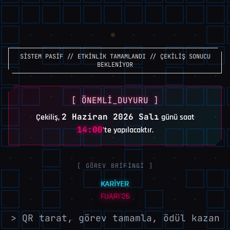
SİSTEM PASİF // ETKİNLİK TAMAMLANDI // ÇEKİLİŞ SONUCU
BEKLENİYOR
[ ÖNEMLİ_DUYURU ]
2 Haziran 2026 Salı
Çekiliş,
günü saat
14:00
'te yapılacaktır.
[ GÖREV BRİFİNGİ ]
KARİYER
FUARI'26
> QR tarat, görev tamamla, ödül kazan