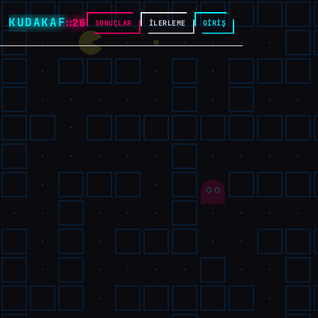
KUDAKAF
::26
SONUÇLAR
İLERLEME
GİRİŞ