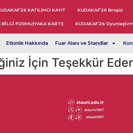
UDAKAF’26 KATILIMCI KAYIT
KUDAKAF’26 Broşür
BİLGİ FORMU(YAKA KARTI)
KUDAKAF’26 Oyunlaştır
Etkinlik Hakkında
Fuar Alanı ve Standlar
Kon
iniz İçin Teşekkür Eder