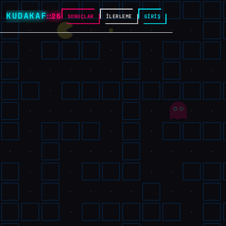
KUDAKAF
::26
SONUÇLAR
İLERLEME
GİRİŞ