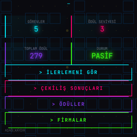
GÖREVLER
ÖDÜL SEVIYESI
5
3
TOPLAM ÖDÜL
DURUM
279
PASİF
> İLERLEMENİ GÖR
> ÇEKİLİŞ SONUÇLARI
> ÖDÜLLER
> FİRMALAR
AŞAĞI_KAYDIR