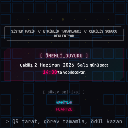
SİSTEM PASİF // ETKİNLİK TAMAMLANDI // ÇEKİLİŞ SONUCU
BEKLENİYOR
[ ÖNEMLİ_DUYURU ]
2 Haziran 2026 Salı
Çekiliş,
günü saat
14:00
'te yapılacaktır.
[ GÖREV BRİFİNGİ ]
KARİYER
FUARI'26
> QR tarat, görev tamamla, ödül kazan